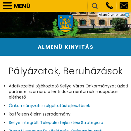
MENÜ
Akadálymentes
SELLYE VÁROS ÖNKORMÁNYZAT
TÁRSULÁSOK
NEMZETISÉGI ÖNKORMÁNYZATOK
ALMENÜ KINYITÁS
HIVATAL
PÁLYÁZATOK, BERUHÁZÁSOK
Pályázatok, Beruházások
KÖZÉRDEKŰ ADATOK
VÁLASZTÁS
Adatkezelési tájékoztató Sellye Város Önkormányzat üzleti
partnerei számára a lenti dokumentumok mappában
E-ÜGYINTÉZÉS
elérhető
KÉPGALÉRIA
Önkormányzati szolgáltatásfejlesztések
Raiffeisen élelmiszeradomány
Sellye Integrált Településfejlesztési Stratégiája