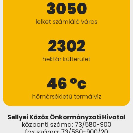
3050
lelket számláló város
2302
hektár külterület
46 °c
hőmérsékletű termálvíz
Sellyei Közös Önkormányzati Hivatal
központi száma: 73/580-900
fax száma: 73/580-900/20