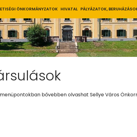
ETISÉGI ÖNKORMÁNYZATOK
HIVATAL
PÁLYÁZATOK, BERUHÁZÁSO
ársulások
lmenüpontokban bővebben olvashat Sellye Város Önkormá