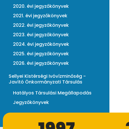
2020. évi jegyzőkönyvek
2021. évi jegyzőkönyvek
2022. évi jegyzőkönyvek
2023. évi jegyzőkönyvek
2024. évi jegyzőkönyvek
2025. évi jegyzőkönyvek
2026. évi jegyzőkönyvek
Sellyei Kistérségi Ivóvízminőség -
Javító Önkormányzati Társulás
Hatályos Társulási Megállapodás
Jegyzőkönyvek
1997