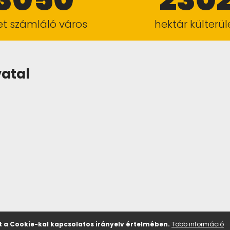
ket számláló város
hektár külterül
vatal
 a Cookie-kal kapcsolatos irányelv értelmében.
Több információ