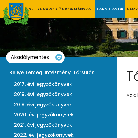
SELLYE VÁROS ÖNKORMÁNYZAT
TÁRSULÁSOK
NEMZ
Akadálymentes
T
Sellye Térségi Intézményi Társulás
2017. évi jegyzőkönyvek
2018. évi jegyzőkönyvek
Az a
2019. évi jegyzőkönyvek
2020. évi jegyzőkönyvek
2021. évi jegyzőkönyvek
2022. évi jegyzőkönyvek