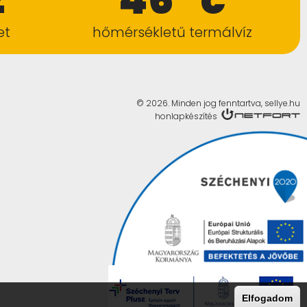
et
hőmérsékletű termálvíz
© 2026. Minden jog fenntartva, sellye.hu
honlapkészítés
Elfogadom