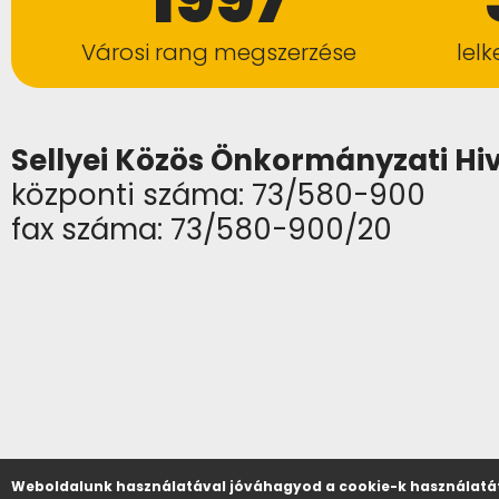
Városi rang megszerzése
lel
Sellyei Közös Önkormányzati Hi
központi száma: 73/580-900
fax száma: 73/580-900/20
Weboldalunk használatával jóváhagyod a cookie-k használatát