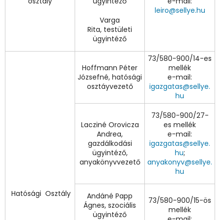
osztály
ügyintéző
e-mail:
leiro@sellye.hu
Varga
Rita, testületi
ügyintéző
73/580-900/14-es
Hoffmann Péter
mellék
Józsefné, hatósági
e-mail:
osztáyvezető
igazgatas@sellye.
hu
73/580-900/27-
Lacziné Orovicza
es mellék
Andrea,
e-mail:
gazdálkodási
igazgatas@sellye.
ügyintéző,
hu
;
anyakönyvvezető
anyakonyv@sellye.
hu
Hatósági Osztály
Andáné Papp
73/580-900/15-ös
Ágnes, szociális
mellék
ügyintéző
e-mail: