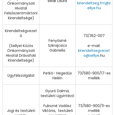
Beák Laura
kirendeltseg.fm@s
Önkormányzati
ellye.hu
Hivatal
Felsőszentmártoni
Kirendeltsége)
Kirendeltségvezet
ő
73/352-007
Fenyősiné
Szkrajcsics
(Sellyei Közös
e-mail:
Gabriella
Önkormányzati
kirendeltsegvezet
Hivatal Drávafoki
o@sellye
.hu
Kirendeltsége)
Petkó- Hegedűs
73/580-900/17-es
Ügyfélszolgálat
Helén
mellék
Gyuró Dalma,
testületi ügyintéző
Fukszné Vadász
73/580-900/11-es
Jogi és testületi
Viktória, testületi
mellék