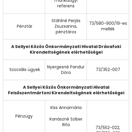
munkaügyi
referens
Stáhlné Perjás
73/580-900/19-es
Pénztár
Zsuzsanna,
mellék
pénztáros
A Sellyei Közös Önkormányzati Hivatal Drávafoki
Kirendeltségének elérhetőségei
Nyergesné Pandur
Szociális ügyek
73/352-007
Dóra
A Sellyei Közös Önkormányzati Hivatal
Felsőszentmártoni Kirendeltségének elérhetőségei
Kiss Annamária
Pénzügy
Kanászné Sziber
Rita
73/552-022,