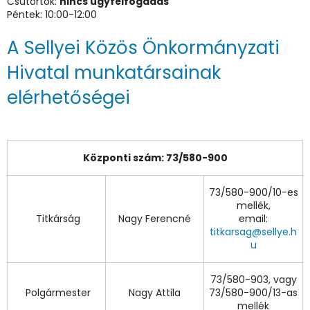
Csütörtök:
nincs ügyfélfogadás
Péntek: 10:00-12:00
A Sellyei Közös Önkormányzati
Hivatal munkatársainak
elérhetőségei
Központi szám: 73/580-900
73/580-900/10-es
mellék,
Titkárság
Nagy Ferencné
email:
titkarsag@sellye.h
u
73/580-903, vagy
Polgármester
Nagy Attila
73/580-900/13-as
mellék