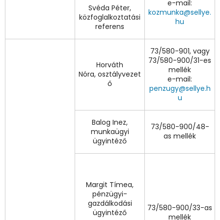
e-mail:
Svéda Péter,
kozmunka@sellye.
közfoglalkoztatási
hu
referens
73/580-901, vagy
73/580-900/31-es
Horváth
mellék
Nóra, osztályvezet
e-mail:
ő
penzugy@sellye.h
u
Balog Inez,
73/580-900/48-
munkaügyi
as mellék
ügyintéző
Margit Tímea,
pénzügyi-
gazdálkodási
73/580-900/33-as
ügyintéző
mellék