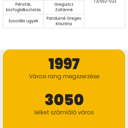
73/552-023
Pénztár,
Greguricz
közfoglalkoztatás
Zoltánné
Pandurné Greges
Szociális ügyek
Krisztina
1997
Városi rang megszerzése
3050
lelket számláló város