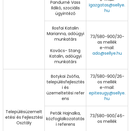
Pandurné Vass
igazgatas@sellye.
Ildikó, szociális
hu
ügyintéző
Ilosfai Katalin
Marianna, adóügyi
73/580-900/30-
munkatárs
as mellék
e-mail:
Kovács- Stang
ado@sellye.hu
Katalin, adóügyi
munkatárs
Botykai Zsófia,
73/580-900/26-
településfejlesztés
os mellék
i és
e-mail:
üzemeltetési refer
epitesugy@sellye.
ens
hu
Településüzemelt
Peták Hajnalka,
73/580-900/46-
etési és Fejlesztési
közfoglalkozatatás
os mellék
Osztály
i referens