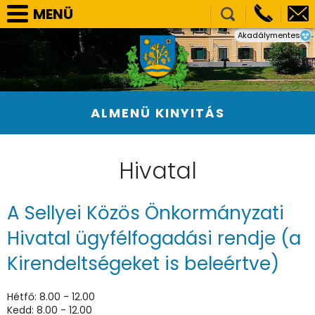
MENÜ
Akadálymentes
SELLYE VÁROS ÖNKORMÁNYZAT
TÁRSULÁSOK
NEMZETISÉGI ÖNKORMÁNYZATOK
ALMENÜ KINYITÁS
HIVATAL
PÁLYÁZATOK, BERUHÁZÁSOK
Hivatal
KÖZÉRDEKŰ ADATOK
VÁLASZTÁS
A Sellyei Közös Önkormányzati
E-ÜGYINTÉZÉS
Hivatal ügyfélfogadási rendje (a
KÉPGALÉRIA
Kirendeltségeket is beleértve)
Hétfő: 8.00 - 12.00
Kedd: 8.00 - 12.00