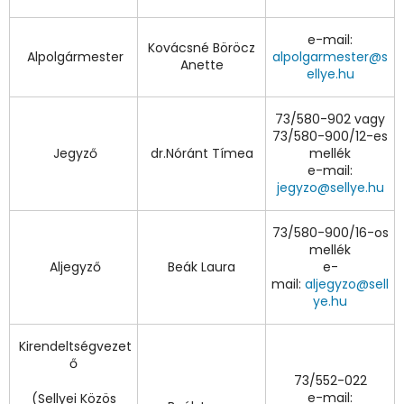
e-mail:
Kovácsné Böröcz
Alpolgármester
alpolgarmester@s
Anette
ellye.hu
73/580-902 vagy
73/580-900/12-es
Jegyző
dr.Nóránt Tímea
mellék
e-mail:
jegyzo@sellye.hu
73/580-900/16-os
mellék
Aljegyző
Beák Laura
e-
mail:
aljegyzo@sell
ye.hu
Kirendeltségvezet
ő
73/552-022
e-mail:
(Sellyei Közös