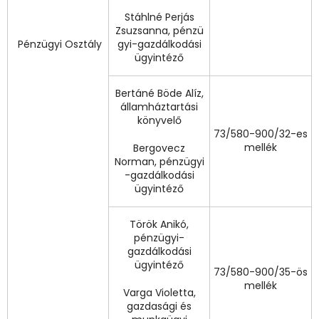
Stáhlné Perjás
Zsuzsanna, pénzü
Pénzügyi Osztály
gyi-gazdálkodási
ügyintéző
Bertáné Böde Alíz,
államháztartási
könyvelő
73/580-900/32-es
mellék
Bergovecz
Norman, pénzügyi
-gazdálkodási
ügyintéző
Török Anikó,
pénzügyi-
gazdálkodási
ügyintéző
73/580-900/35-ös
mellék
Varga Violetta,
gazdasági és