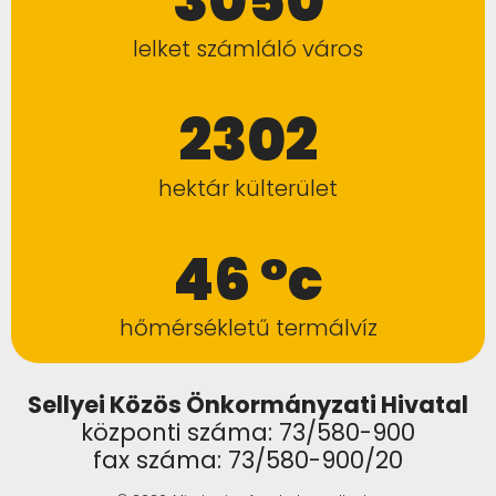
3050
lelket számláló város
2302
hektár külterület
46 °c
hőmérsékletű termálvíz
Sellyei Közös Önkormányzati Hivatal
központi száma: 73/580-900
fax száma: 73/580-900/20