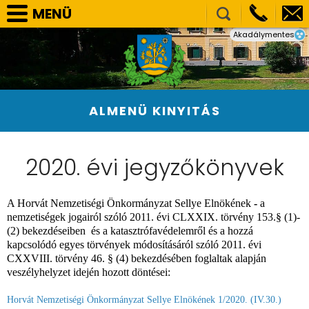
MENÜ
Akadálymentes
SELLYE VÁROS ÖNKORMÁNYZAT
TÁRSULÁSOK
NEMZETISÉGI ÖNKORMÁNYZATOK
ALMENÜ KINYITÁS
HIVATAL
PÁLYÁZATOK, BERUHÁZÁSOK
2020. évi jegyzőkönyvek
KÖZÉRDEKŰ ADATOK
VÁLASZTÁS
A Horvát Nemzetiségi Önkormányzat Sellye Elnökének
-
a
nemzetiségek jogairól szóló 2011. évi CLXXIX. törvény 153.§ (1)-
E-ÜGYINTÉZÉS
(2) bekezdéseiben és a
katasztrófavédelemről és a hozzá
KÉPGALÉRIA
kapcsolódó egyes törvények módosításáról szóló 2011. évi
CXXVIII. törvény 46. § (4) bekezdésében foglaltak alapján
veszélyhelyzet idején hozott döntései:
Horvát Nemzetiségi Önkormányzat Sellye Elnökének 1/2020. (IV.30.)