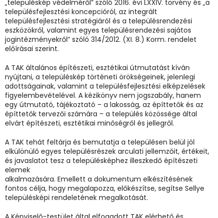
„településkép védelméről” szóló 2016. évi LXXIV. törvény és „a
településfejlesztési koncepcióról, az integrált
településfejlesztési stratégiáról és a településrendezési
eszközökről, valamint egyes településrendezési sajátos
jogintézményekről” szóló 314/2012. (XI. 8.) Korm. rendelet
előírásai szerint.
A TAK általános építészeti, esztétikai útmutatást kíván
nyújtani, a településkép történeti örökségeinek, jelenlegi
adottságainak, valamint a településfejlesztési elképzelések
figyelembevételével. A kézikönyv nem jogszabály, hanem
egy útmutató, tájékoztató – a lakosság, az építtetők és az
építtetők tervezői számára – a település közössége által
elvárt építészeti, esztétikai minőségről és jellegről.
A TAK tehát feltárja és bemutatja a településen belül jól
elkülönülő egyes településrészek arculati jellemzőit, értékeit,
és javaslatot tesz a településképhez illeszkedő építészeti
elemek
alkalmazására. Emellett a dokumentum elkészítésének
fontos célja, hogy megalapozza, előkészítse, segítse Sellye
településképi rendeletének megalkotását.
A Képviselő-testület által elfogadott TAK elérhető és