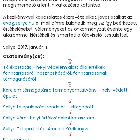
megismerhető a lenti hivatkozásra kattintva.
A kézikönyvvel kapcsolatos észrevételeiket, javaslataikat az
evo@sellye.hu
e-mail címre küldhetik meg. Az így beérkezett
értékeléseket, véleményeket az önkormányzat évente egy
alkalommal kiértékeli és ismerteti a Képviselő-testülettel.
Sellye, 2017. január 4.
Csatolmány(ok):
Tájékoztatás - helyi védelem alatt álló értékek
fenntartásáról, hasznosításáról, fenntartásának
támogatásáról
Kérelem támogatásra formanyomtatvány - helyi védett
épület
Sellye településképi rendelet - elfogadott
Sellye város helyi értékvédelmi katasztere
Sellye Településképi Arculati Kézikönyve
KT határozat