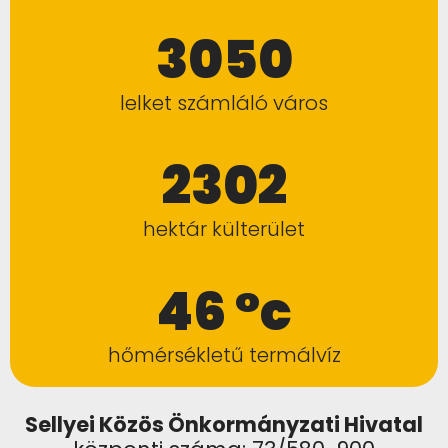
3050
lelket számláló város
2302
hektár külterület
46 °c
hőmérsékletű termálvíz
Sellyei Közös Önkormányzati Hivatal