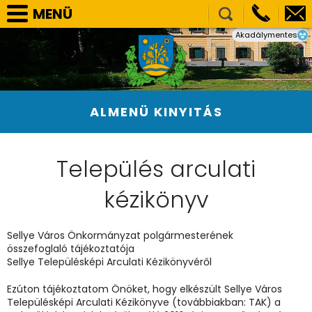
MENÜ
Akadálymentes
SELLYE VÁROS ÖNKORMÁNYZAT
TÁRSULÁSOK
NEMZETISÉGI ÖNKORMÁNYZATOK
ALMENÜ KINYITÁS
HIVATAL
PÁLYÁZATOK, BERUHÁZÁSOK
Település arculati
KÖZÉRDEKŰ ADATOK
kézikönyv
VÁLASZTÁS
E-ÜGYINTÉZÉS
Sellye Város Önkormányzat polgármesterének
KÉPGALÉRIA
összefoglaló tájékoztatója
Sellye Településképi Arculati Kézikönyvéről
Ezúton tájékoztatom Önöket, hogy elkészült Sellye Város
Településképi Arculati Kézikönyve (továbbiakban: TAK) a