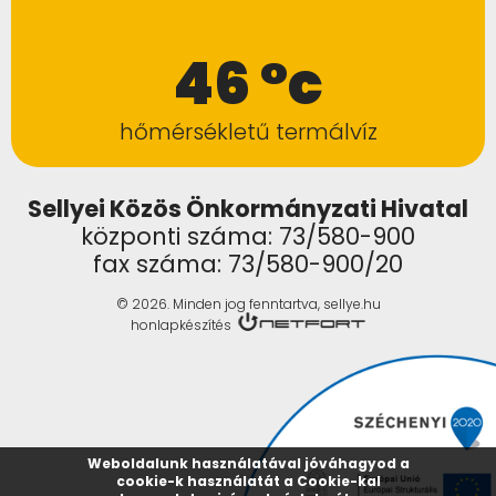
46 °c
hőmérsékletű termálvíz
Sellyei Közös Önkormányzati Hivatal
központi száma: 73/580-900
fax száma: 73/580-900/20
© 2026. Minden jog fenntartva, sellye.hu
honlapkészítés
Weboldalunk használatával jóváhagyod a
cookie-k használatát a Cookie-kal