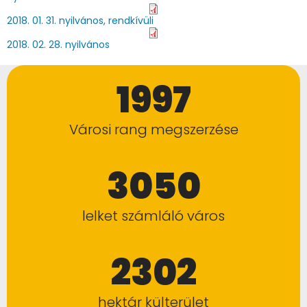
2018. 01. 31. nyilvános, rendkívüli
2018. 02. 28. nyilvános
1997
Városi rang megszerzése
3050
lelket számláló város
2302
hektár külterület