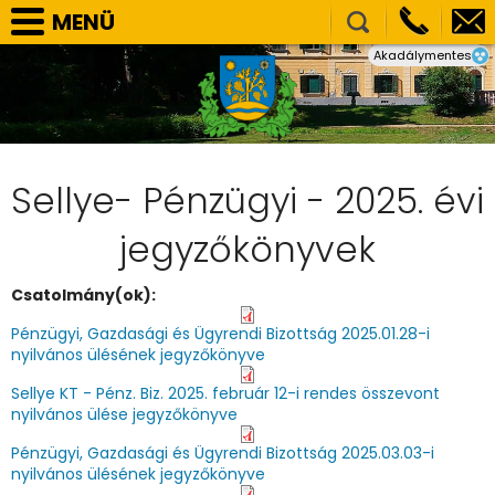
MENÜ
Akadálymentes
SELLYE VÁROS ÖNKORMÁNYZAT
TÁRSULÁSOK
NEMZETISÉGI ÖNKORMÁNYZATOK
HIVATAL
Sellye- Pénzügyi - 2025. évi
PÁLYÁZATOK, BERUHÁZÁSOK
jegyzőkönyvek
KÖZÉRDEKŰ ADATOK
Csatolmány(ok):
VÁLASZTÁS
Pénzügyi, Gazdasági és Ügyrendi Bizottság 2025.01.28-i
E-ÜGYINTÉZÉS
nyilvános ülésének jegyzőkönyve
KÉPGALÉRIA
Sellye KT - Pénz. Biz. 2025. február 12-i rendes összevont
nyilvános ülése jegyzőkönyve
Pénzügyi, Gazdasági és Ügyrendi Bizottság 2025.03.03-i
nyilvános ülésének jegyzőkönyve