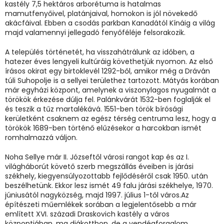
kastély 7,5 hektáros arborétuma is hatalmas
mamutfenyőivel, platánjaival, homokon is jól növekedő
akácfáival. Ebben a csodás parkban Kanadától Kínáig a világ
majd valamennyi jellegadó fenyőféléje felsorakozik.
A település történetét, ha visszahátrálunk az időben, a
hatezer éves lengyeli kultúráig követhetjük nyomon. Az első
írásos okirat egy birtoklevél 1292-ből, amikor még a Dráván
túli Suhopolje is a sellyei területhez tartozott. Mátyás korában
már egyházi központ, amelynek a viszonylagos nyugalmát a
törökök érkezése dúlja fel. Palánkvárát 1532-ben foglalják el
és teszik a tűz martalékává. 1551-ben török bírósági
kerületként csaknem az egész térség centruma lesz, hogy a
törökök 1689-ben történő elűzésekor a harcokban ismét
romhalmazzá váljon.
Noha Sellye már II. Józseftől városi rangot kap és az I.
világháborút követő szerb megszállás éveiben is járási
székhely, kiegyensúlyozottabb fejlődéséről csak 1950. után
beszélhetünk. Ekkor lesz ismét 49 falu járási székhelye, 1970.
júniusától nagyközség, majd 1997. július 1-től város.Az
építészeti műemlékek sorában a legjelentősebb a már
említett XVI. századi Draskovich kastély a város
központjában, ma diákotthon, de a vendégforgalom