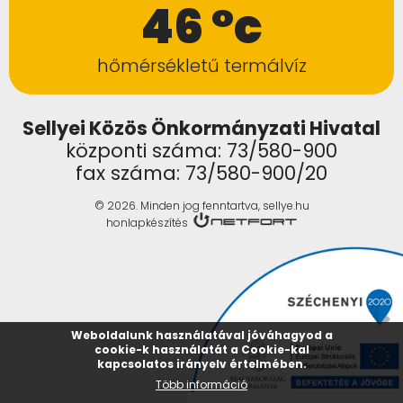
46 °c
hőmérsékletű termálvíz
Sellyei Közös Önkormányzati Hivatal
központi száma: 73/580-900
fax száma: 73/580-900/20
© 2026. Minden jog fenntartva, sellye.hu
honlapkészítés
Weboldalunk használatával jóváhagyod a
cookie-k használatát a Cookie-kal
kapcsolatos irányelv értelmében.
Több információ