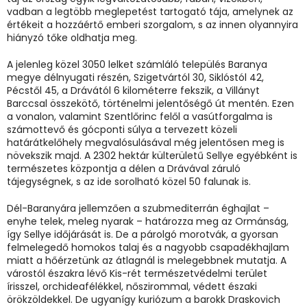
vadban a legtöbb meglepetést tartogató tája, amelynek az
értékeit a hozzáértő emberi szorgalom, s az innen olyannyira
hiányzó tőke oldhatja meg.
A jelenleg közel 3050 lelket számláló település Baranya
megye délnyugati részén, Szigetvártól 30, Siklóstól 42,
Pécstől 45, a Drávától 6 kilométerre fekszik, a Villányt
Barccsal összekötő, történelmi jelentőségő út mentén. Ezen
a vonalon, valamint Szentlőrinc felől a vasútforgalma is
számottevő és gócponti súlya a tervezett közeli
határátkelőhely megvalósulásával még jelentősen meg is
növekszik majd. A 2302 hektár külterületű Sellye egyébként is
természetes központja a délen a Drávával záruló
tájegységnek, s az ide sorolható közel 50 falunak is.
Dél-Baranyára jellemzően a szubmediterrán éghajlat –
enyhe telek, meleg nyarak – határozza meg az Ormánság,
így Sellye időjárását is. De a párolgó morotvák, a gyorsan
felmelegedő homokos talaj és a nagyobb csapadékhajlam
miatt a hőérzetünk az átlagnál is melegebbnek mutatja. A
várostól északra lévő Kis-rét természetvédelmi terület
írisszel, orchideafélékkel, nőszirommal, védett északi
örökzöldekkel. De ugyanígy kuriózum a barokk Draskovich