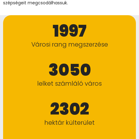
szépségeit megcsodálhassuk.
1997
Városi rang megszerzése
3050
lelket számláló város
2302
hektár külterület