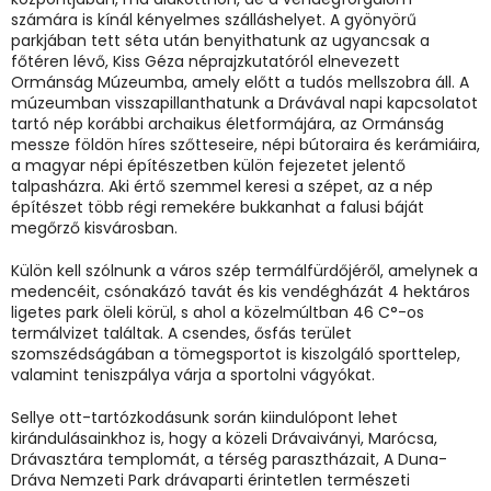
számára is kínál kényelmes szálláshelyet. A gyönyörű
parkjában tett séta után benyithatunk az ugyancsak a
főtéren lévő, Kiss Géza néprajzkutatóról elnevezett
Ormánság Múzeumba, amely előtt a tudós mellszobra áll. A
múzeumban visszapillanthatunk a Drávával napi kapcsolatot
tartó nép korábbi archaikus életformájára, az Ormánság
messze földön híres szőtteseire, népi bútoraira és kerámiáira,
a magyar népi építészetben külön fejezetet jelentő
talpasházra. Aki értő szemmel keresi a szépet, az a nép
építészet több régi remekére bukkanhat a falusi báját
megőrző kisvárosban.
Külön kell szólnunk a város szép termálfürdőjéről, amelynek a
medencéit, csónakázó tavát és kis vendégházát 4 hektáros
ligetes park öleli körül, s ahol a közelmúltban 46 C°-os
termálvizet találtak. A csendes, ősfás terület
szomszédságában a tömegsportot is kiszolgáló sporttelep,
valamint teniszpálya várja a sportolni vágyókat.
Sellye ott-tartózkodásunk során kiindulópont lehet
kirándulásainkhoz is, hogy a közeli Drávaiványi, Marócsa,
Drávasztára templomát, a térség parasztházait, A Duna-
Dráva Nemzeti Park drávaparti érintetlen természeti