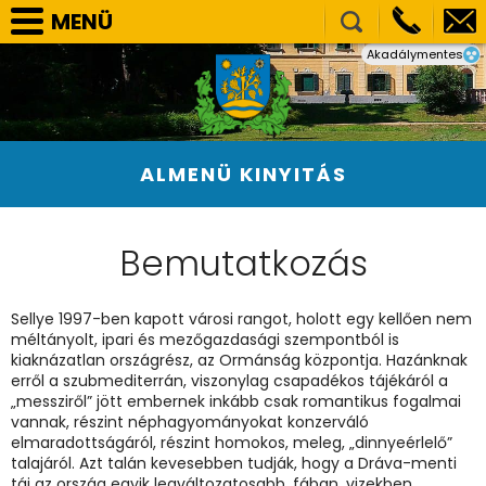
MENÜ
Akadálymentes
SELLYE VÁROS ÖNKORMÁNYZAT
TÁRSULÁSOK
NEMZETISÉGI ÖNKORMÁNYZATOK
ALMENÜ KINYITÁS
HIVATAL
PÁLYÁZATOK, BERUHÁZÁSOK
Bemutatkozás
KÖZÉRDEKŰ ADATOK
VÁLASZTÁS
Sellye 1997-ben kapott városi rangot, holott egy kellően nem
méltányolt, ipari és mezőgazdasági szempontból is
E-ÜGYINTÉZÉS
kiaknázatlan országrész, az Ormánság központja. Hazánknak
erről a szubmediterrán, viszonylag csapadékos tájékáról a
KÉPGALÉRIA
„messziről” jött embernek inkább csak romantikus fogalmai
vannak, részint néphagyományokat konzerváló
elmaradottságáról, részint homokos, meleg, „dinnyeérlelő”
talajáról. Azt talán kevesebben tudják, hogy a Dráva-menti
táj az ország egyik legváltozatosabb, fában, vizekben,