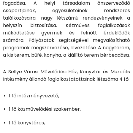
fogadása. A helyi társadalom önszerveződő
csoportjainak, egyesületeinek rendszeres
találkozásaira, nagy létszámú rendezvényeinek a
helyszín biztosítása. Kézműves foglalkozások
működtetése gyermek és felnőtt érdeklődők
számára. Pályázatok segítségével megvalósítható
programok megszervezése, levezetése. A nagyterem,
a kis terem, büfé, konyha, a kiállító terem bérbeadása.
A Sellye Városi Művelődési Ház, Könyvtár és Muzeális
Intézmény állandó foglalkoztatottainak létszáma 4 fő:
1 fő intézményvezető,
1 fő közművelődési szakember,
1 fő könyvtáros,