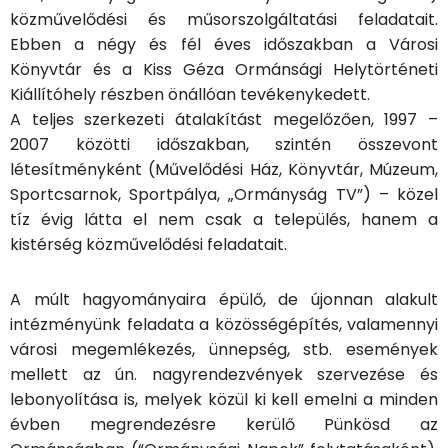
közművelődési és műsorszolgáltatási feladatait.
Ebben a négy és fél éves időszakban a Városi
Könyvtár és a Kiss Géza Ormánsági Helytörténeti
Kiállítóhely részben önállóan tevékenykedett.
A teljes szerkezeti átalakítást megelőzően, 1997 –
2007 közötti időszakban, szintén összevont
létesítményként (Művelődési Ház, Könyvtár, Múzeum,
Sportcsarnok, Sportpálya, „Ormányság TV”) – közel
tíz évig látta el nem csak a település, hanem a
kistérség közművelődési feladatait.
A múlt hagyományaira épülő, de újonnan alakult
intézményünk feladata a közösségépítés, valamennyi
városi megemlékezés, ünnepség, stb. események
mellett az ún. nagyrendezvények szervezése és
lebonyolítása is, melyek közül ki kell emelni a minden
évben megrendezésre kerülő Pünkösd az