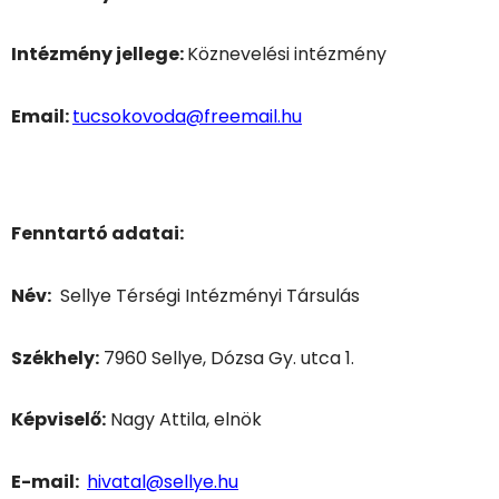
Intézmény jellege:
Köznevelési intézmény
Email:
tucsokovoda@freemail.hu
Fenntartó adatai:
Név:
Sellye Térségi Intézményi Társulás
Székhely:
7960 Sellye, Dózsa Gy. utca 1.
Képviselő:
Nagy Attila, elnök
E-mail:
hivatal@sellye.hu