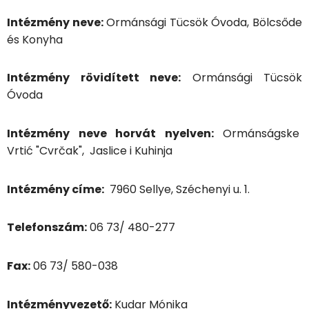
Intézmény neve:
Ormánsági Tücsök Óvoda, Bölcsőde
és Konyha
Intézmény
rövidített neve:
Ormánsági Tücsök
Óvoda
Intézmény neve horvát nyelven:
Ormánságske
Vrtić "Cvrčak", Jaslice i Kuhinja
Intézmény címe:
7960 Sellye, Széchenyi u. 1.
Telefonszám:
06 73/ 480-277
Fax:
06 73/ 580-038
Intézményvezető:
Kudar Mónika