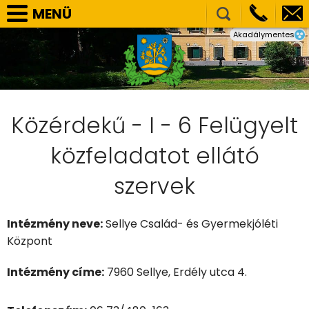
MENÜ
Akadálymentes
SELLYE VÁROS ÖNKORMÁNYZAT
TÁRSULÁSOK
NEMZETISÉGI ÖNKORMÁNYZATOK
HIVATAL
Közérdekű - I - 6 Felügyelt
PÁLYÁZATOK, BERUHÁZÁSOK
közfeladatot ellátó
KÖZÉRDEKŰ ADATOK
szervek
VÁLASZTÁS
E-ÜGYINTÉZÉS
Intézmény neve:
Sellye Család- és Gyermekjóléti
Központ
KÉPGALÉRIA
Intézmény címe:
7960 Sellye, Erdély utca 4.