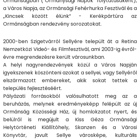
Ormánságban (“Ormánysági Napok” folytatásaként),
a Város Napja, az Ormánsági Fehérhurka Fesztivál és a
„Kincsek között élünk” - Kerékpártúra az
Ormánságban rendezvény sorozatokat.
2000-ben Szigetvárról Sellyére települt át a Retina
Nemzetközi Videó- és Filmfesztivál, ami 2003-ig évről-
évre megrendezésre került városunkban.
A helyi nagyrendezvények közül a Város Napján
igyekszenek köszönteni azokat a sellyei, vagy Sellyéről
elszármazott embereket, akik sokat tettek a
település fejlesztéséért.
Pályázati forrásokból valósulhatott meg az a
beruházás, melynek eredményeképp felépült az új
Ormánság Közösségi Ház, új homlokzatot nyert, és
belülről is megújult a Kiss Géza Ormánsági
Helytörténeti Kiállítóhely, Skanzen és a Városi
Könyvtár, javult Sellye városképe, kulturális