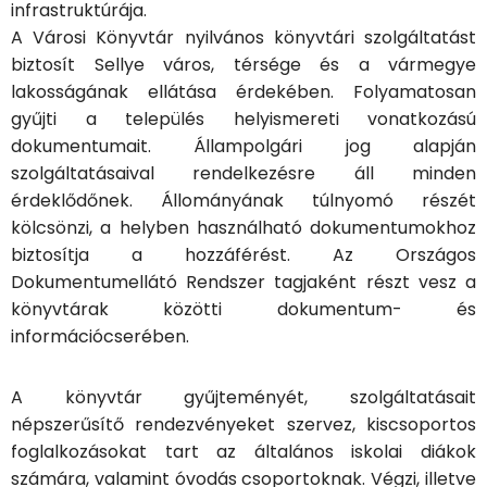
infrastruktúrája.
A Városi Könyvtár nyilvános könyvtári szolgáltatást
biztosít Sellye város, térsége és a vármegye
lakosságának ellátása érdekében. Folyamatosan
gyűjti a település helyismereti vonatkozású
dokumentumait. Állampolgári jog alapján
szolgáltatásaival rendelkezésre áll minden
érdeklődőnek. Állományának túlnyomó részét
kölcsönzi, a helyben használható dokumentumokhoz
biztosítja a hozzáférést. Az Országos
Dokumentumellátó Rendszer tagjaként részt vesz a
könyvtárak közötti dokumentum- és
információcserében.
A könyvtár gyűjteményét, szolgáltatásait
népszerűsítő rendezvényeket szervez, kiscsoportos
foglalkozásokat tart az általános iskolai diákok
számára, valamint óvodás csoportoknak. Végzi, illetve