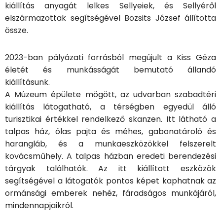
kiállítás anyagát lelkes Sellyeiek, és Sellyéről
elszármazottak segítségével Bozsits József állította
össze.
2023-ban pályázati forrásból megújult a Kiss Géza
életét és munkásságát bemutató állandó
kiállításunk.
A Múzeum épülete mögött, az udvarban szabadtéri
kiállítás látogatható, a térségben egyedül álló
turisztikai értékkel rendelkező skanzen. Itt látható a
talpas ház, ólas pajta és méhes, gabonatároló és
harangláb, és a munkaeszközökkel felszerelt
kovácsműhely. A talpas házban eredeti berendezési
tárgyak találhatók. Az itt kiállított eszközök
segítségével a látogatók pontos képet kaphatnak az
ormánsági emberek nehéz, fáradságos munkájáról,
mindennapjaikról.