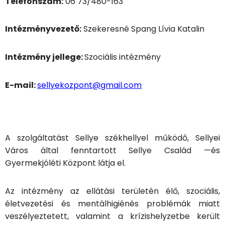
Telefonszám:
06 73/480-163
Intézményvezető:
Szekeresné Spang Lívia Katalin
Intézmény jellege:
Szociális intézmény
E-mail:
sellyekozpont@gmail.com
A szolgáltatást Sellye székhellyel működő, Sellyei
Város által fenntartott Sellye Család —és
Gyermekjóléti Központ látja el.
Az intézmény az ellátási területén élő, szociális,
életvezetési és mentálhigiénés problémák miatt
veszélyeztetett, valamint a krízishelyzetbe került