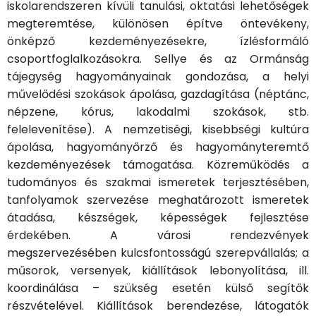
iskolarendszeren kívüli tanulási, oktatási lehetőségek
megteremtése, különösen építve öntevékeny,
önképző kezdeményezésekre, ízlésformáló
csoportfoglalkozásokra. Sellye és az Ormánság
tájegység hagyományainak gondozása, a helyi
művelődési szokások ápolása, gazdagítása (néptánc,
népzene, kórus, lakodalmi szokások, stb.
felelevenítése). A nemzetiségi, kisebbségi kultúra
ápolása, hagyományőrző és hagyományteremtő
kezdeményezések támogatása. Közreműködés a
tudományos és szakmai ismeretek terjesztésében,
tanfolyamok szervezése meghatározott ismeretek
átadása, készségek, képességek fejlesztése
érdekében. A városi rendezvények
megszervezésében kulcsfontosságú szerepvállalás; a
műsorok, versenyek, kiállítások lebonyolítása, ill.
koordinálása – szükség esetén külső segítők
részvételével. Kiállítások berendezése, látogatók