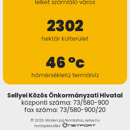
lelket számláló város
2302
hektár külterület
46 °c
hőmérsékletű termálvíz
Sellyei Közös Önkormányzati Hivatal
központi száma: 73/580-900
fax száma: 73/580-900/20
© 2026. Minden jog fenntartva, sellye.hu
honlapkészítés