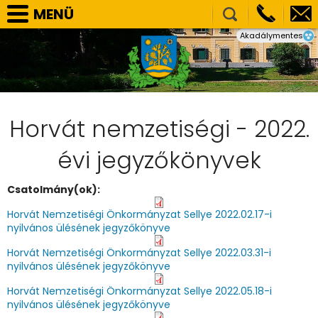
MENÜ
Akadálymentes
SELLYE VÁROS ÖNKORMÁNYZAT
TÁRSULÁSOK
NEMZETISÉGI ÖNKORMÁNYZATOK
HIVATAL
Horvát nemzetiségi - 2022.
PÁLYÁZATOK, BERUHÁZÁSOK
évi jegyzőkönyvek
KÖZÉRDEKŰ ADATOK
Csatolmány(ok):
VÁLASZTÁS
Horvát Nemzetiségi Önkormányzat Sellye 2022.02.17-i
E-ÜGYINTÉZÉS
nyilvános ülésének jegyzőkönyve
KÉPGALÉRIA
Horvát Nemzetiségi Önkormányzat Sellye 2022.03.31-i
nyilvános ülésének jegyzőkönyve
Horvát Nemzetiségi Önkormányzat Sellye 2022.05.18-i
nyilvános ülésének jegyzőkönyve