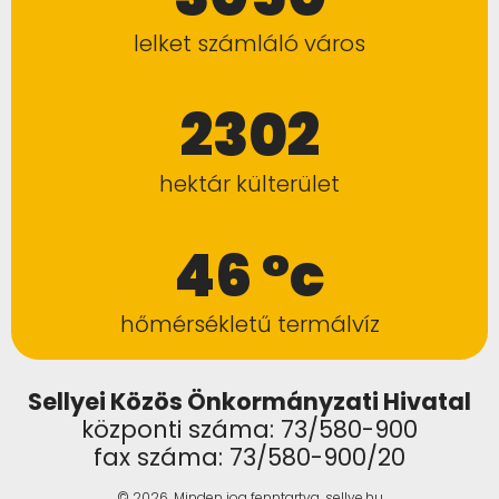
lelket számláló város
2302
hektár külterület
46 °c
hőmérsékletű termálvíz
Sellyei Közös Önkormányzati Hivatal
központi száma: 73/580-900
fax száma: 73/580-900/20
© 2026. Minden jog fenntartva, sellye.hu