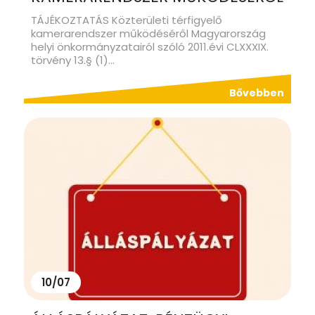
TÁJÉKOZTATÁS Közterületi térfigyelő
kamerarendszer működéséről Magyarország
helyi önkormányzatairól szóló 2011.évi CLXXXIX.
törvény 13.§ (1)...
Bővebben
10/07