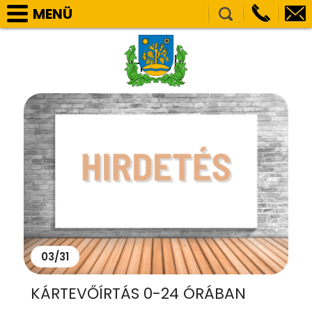
MENÜ
Akadálymentes
SELLYE VÁROS ÖNKORMÁNYZAT
Hírek
TÁRSULÁSOK
NEMZETISÉGI ÖNKORMÁNYZATOK
HIVATAL
PÁLYÁZATOK, BERUHÁZÁSOK
KÖZÉRDEKŰ ADATOK
VÁLASZTÁS
E-ÜGYINTÉZÉS
KÉPGALÉRIA
03/31
KÁRTEVŐÍRTÁS 0-24 ÓRÁBAN