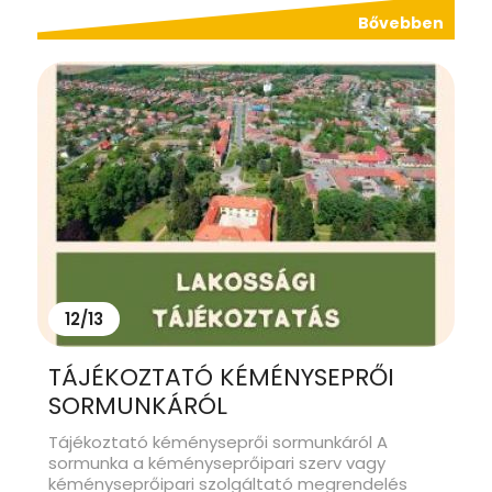
Bővebben
12/13
TÁJÉKOZTATÓ KÉMÉNYSEPRŐI
SORMUNKÁRÓL
Tájékoztató kéményseprői sormunkáról A
sormunka a kéményseprőipari szerv vagy
kéményseprőipari szolgáltató megrendelés