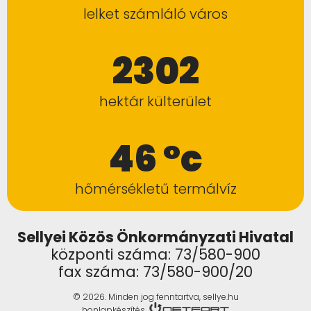
lelket számláló város
2302
hektár külterület
46 °c
hőmérsékletű termálvíz
Sellyei Közös Önkormányzati Hivatal
központi száma: 73/580-900
fax száma: 73/580-900/20
© 2026. Minden jog fenntartva, sellye.hu
honlapkészítés