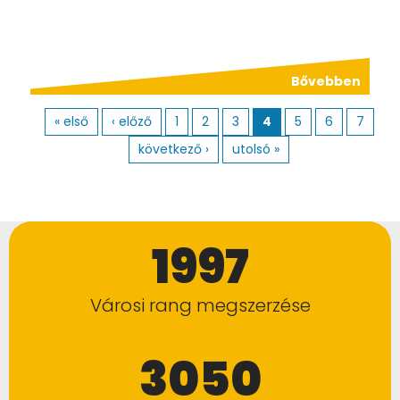
Bővebben
Oldalak
« első
‹ előző
1
2
3
4
5
6
7
következő ›
utolsó »
1997
Városi rang megszerzése
3050