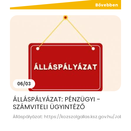
Bővebben
06/03
ÁLLÁSPÁLYÁZAT: PÉNZÜGYI -
SZÁMVITELI ÜGYINTÉZŐ
Álláspályázat: https://kozszolgallas.ksz.gov.hu/JobAd