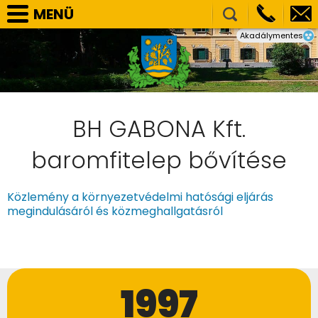
MENÜ
Akadálymentes
SELLYE VÁROS ÖNKORMÁNYZAT
TÁRSULÁSOK
NEMZETISÉGI ÖNKORMÁNYZATOK
HIVATAL
BH GABONA Kft.
PÁLYÁZATOK, BERUHÁZÁSOK
baromfitelep bővítése
KÖZÉRDEKŰ ADATOK
Közlemény a környezetvédelmi hatósági eljárás
VÁLASZTÁS
megindulásáról és közmeghallgatásról
E-ÜGYINTÉZÉS
KÉPGALÉRIA
1997